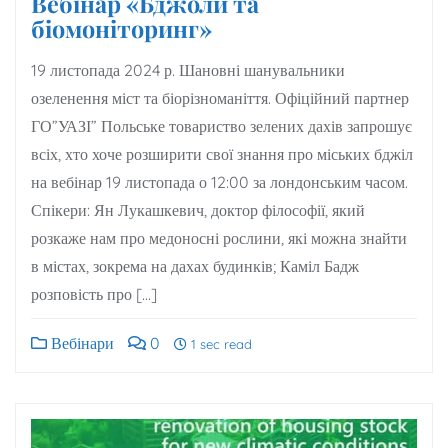
Вебінар «Бджоли та
біомоніторинг»
19 листопада 2024 р. Шановні шанувальники
озеленення міст та біорізноманіття. Офіційний партнер
ГО”УАЗІ” Польське товариство зелених дахів запрошує
всіх, хто хоче розширити свої знання про міських бджіл
на вебінар 19 листопада о 12:00 за лондонським часом.
Спікери: Ян Лукашкевич, доктор філософії, який
розкаже нам про медоносні рослини, які можна знайти
в містах, зокрема на дахах будинків; Каміл Бадж
розповість про […]
Вебінари
0
1 sec read