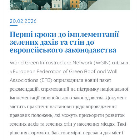
20.02.2026
Перші кроки до імплементації
зелених дахів та стін до
європейського законодавства
World Green Infrastructure Network (WGIN) спільно
з European Federation of Green Roof and Wall
Associations (EFB) оприлюднили новий пакет
рекомендацій, спрямований на підтримку національної
імплементації європейського законодавства. Документ
містить практичні настанови щодо впровадження
правових положень, які можуть прискорити розвиток
зелених дахів та зелених стін у населених місцях. Такі
рішення формують багатовимірні переваги для міст і