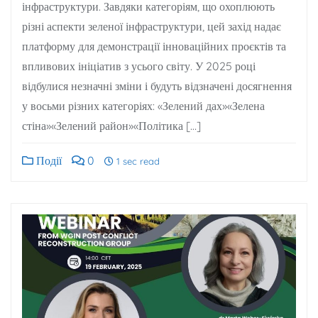
інфраструктури. Завдяки категоріям, що охоплюють
різні аспекти зеленої інфраструктури, цей захід надає
платформу для демонстрації інноваційних проєктів та
впливових ініціатив з усього світу. У 2025 році
відбулися незначні зміни і будуть відзначені досягнення
у восьми різних категоріях: «Зелений дах»«Зелена
стіна»«Зелений район»«Політика […]
Події
0
1 sec read