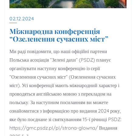
02.12.2024
Міжнародна конференція
“Озеленення сучасних міст”
Ми раді повідомити, що наші офіційні партени
Польська асоціація “Зелені дахи” (PSDZ) планує
організувати наступну конференцію із серії
“Озеленення сучасних міст” (Озеленення сучасних
міст). Усі конференції мають міжнародний характер і
проводяться англійською мовою з перекладом на
польську. За наступним посиланням ви можете
ознайомитися з інформацією про видання 2024 року,
яке було поєднане зі святкуванням 15-ї річниці PSDZ:
https://gmc.psdz.pl/pl/strona-glowna/ Видання