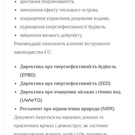
зростання біорізноманіття,
зменшення ефекту теплового острова,
покращення управління дощовими водами,
підвищення енергоефективності будівель,
зміцнення міського добробуту.
Рекомендації охоплюють ключові інструменти
законодавства ЄС:
Директива про енергоефективність будівель
(EPBD)
Директива про енергоефективність (EED)
Директива про очищення міських стічних вод
(UWWTD)
Регламент про відновлення природи (NRR)
Документ базується на наукових доказах та
практичних кроках і демонструє, як системне
впровадження зелених дахів і стін допомагає